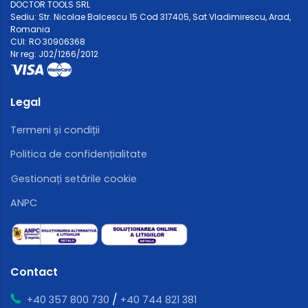
DOCTOR TOOLS SRL
Sediu: Str. Nicolae Balcescu 15 Cod 317405, Sat Vladimirescu, Arad,
Romania
CUI: RO 30906368
Nr reg: J02/1266/2012
Legal
Termeni și condiții
Politica de confidențialitate
Gestionați setările cookie
ANPC
Contact
/
+40 357 800 730
+40 744 821 381