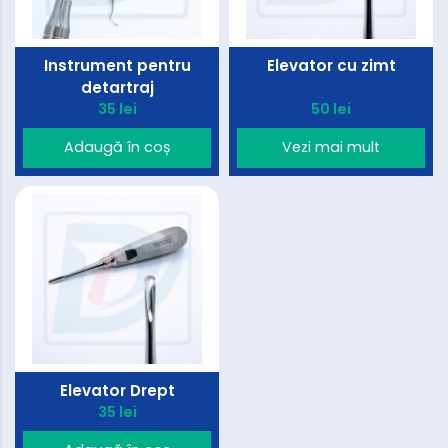
Instrument pentru
Elevator cu zimt
detartraj
35 lei
50 lei
Adaugă în coș
Vezi mai mult
Elevator Drept
35 lei