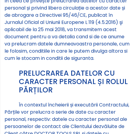
în ceea ce privește prelucrarea datelor cu caracter
personal și privind libera circulație a acestor date și
de abrogare a Directivei 95/46/CE, publicat în
Jurnalul Oficial al Uniunii Europene L 119 (4.5.2016) şi
aplicabil de la 25 mai 2018, va transmitem acest
document pentru a va detalia cand si de ce anume
va prelucram datele dumneavoastra personale, cum
le folosim, conditiile in care le putem divulga altora si
cum le stocam in conditii de siguranta.
PRELUCRAREA DATELOR CU
CARACTER PERSONAL ȘI ROLUL
PĂRȚILOR
În contextul încheierii și executării Contractului,
Părțile vor prelucra o serie de date cu caracter
personal, respectiv: datele cu caracter personal ale
persoanelor de contact ale Clientului dezvăluite de
Client către DOCTOR TOOLS SRL si datele cu