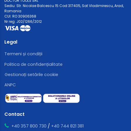
DOCTOR TOOLS SRL
Sediu: Str. Nicolae Balcescu 15 Cod 317405, Sat Vladimirescu, Arad,
Romania
CUI: RO 30906368
Nr reg: J02/1266/2012
Legal
Termeni și condiții
Politica de confidențialitate
Gestionați setările cookie
ANPC
Contact
/
+40 357 800 730
+40 744 821 381