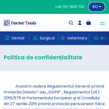
RO
+40 357 800 730
Dental
Surgical
Veterinary
Bea
Politica de confidențialitate
Avand in vedere Regulamentul General privind
Protecția Datelor” sau „GDPR” , Regulamentul (UE)
2016/679 al Parlamentului European şi al Consiliului
din 27 aprilie 2016 privind protecția persoanelor fizice