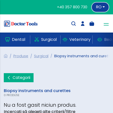
RO
+40 357 800 730
Dental
Surgical
Veterinary
Bea
Produse
Surgical
Biopsy instruments and curette
Categorii
Biopsy instruments and curettes
0 PRODUSE
Nu a fost gasit niciun produs.
Incercați să alegeți alte criterii/filtre