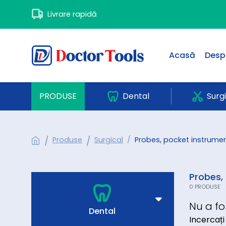
Livrare rapidă
Acasă
Desp
PRODUSE
Dental
Surg
Produse
Surgical
Probes, pocket instrume
Probes,
0 PRODUSE
Nu a fo
Dental
Incercați 