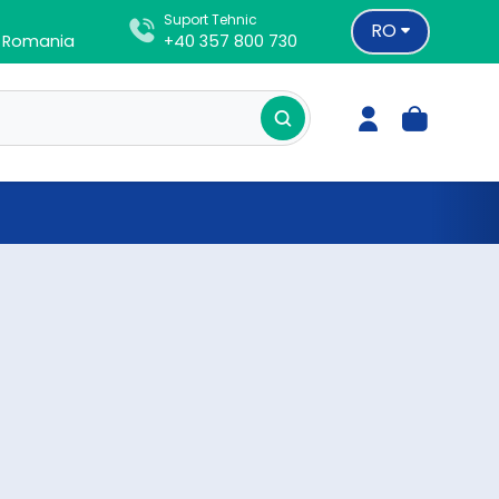
Suport Tehnic
RO
d, Romania
+40 357 800 730