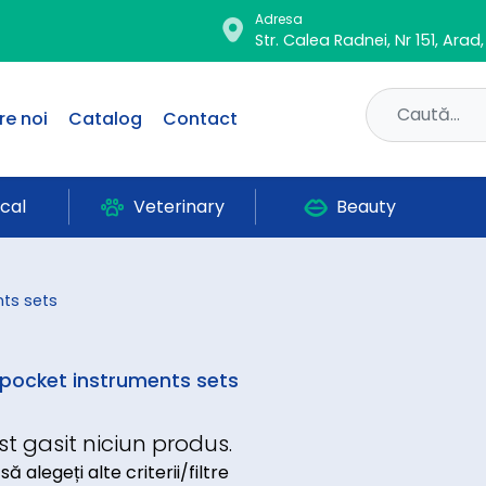
Adresa
Str. Calea Radnei, Nr 151, Ara
re noi
Catalog
Contact
ical
Veterinary
Beauty
nts sets
 pocket instruments sets
st gasit niciun produs.
să alegeți alte criterii/filtre