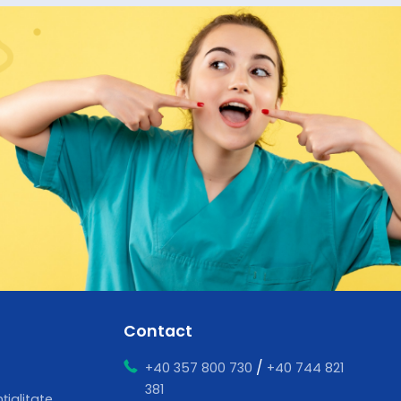
Contact
/
+40 357 800 730
+40 744 821
381
țialitate