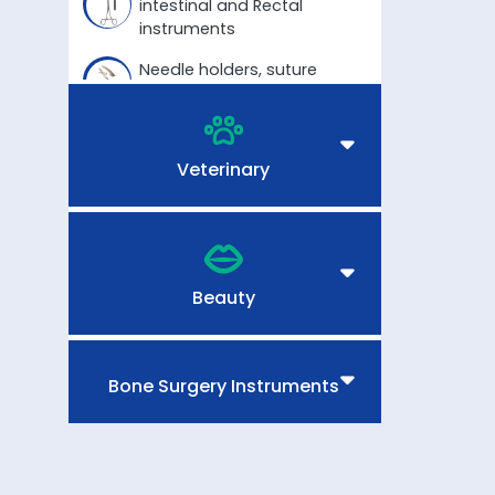
intestinal and Rectal
instruments
Needle holders, suture
instruments
Vessel clips, bulldog
clamps, haemostatic
Veterinary
forceps
Sponge, dressing and
tissue grasping forceps,
towel clamps
Beauty
Scalpels, knives and scalpel
handles
Bone Surgery Instruments